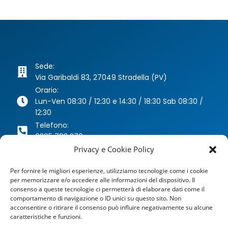
Sede:
Via Garibaldi 83, 27049 Stradella (PV)
Orario:
Lun-Ven 08:30 / 12:30 e 14:30 / 18:30 Sab 08:30 /
12:30
Telefono:
0385 783 270
Whatsapp:
Privacy e Cookie Policy
346 63 40 078
Per fornire le migliori esperienze, utilizziamo tecnologie come i cookie
Email:
per memorizzare e/o accedere alle informazioni del dispositivo. Il
agenzia@dragoniassicurazioni.it
consenso a queste tecnologie ci permetterà di elaborare dati come il
PEC:
comportamento di navigazione o ID unici su questo sito. Non
dragoniassicurazioni@pec.it
acconsentire o ritirare il consenso può influire negativamente su alcune
caratteristiche e funzioni.