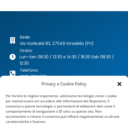
Sede:
Via Garibaldi 83, 27049 Stradella (PV)
Orario:
Lun-Ven 08:30 / 12:30 e 14:30 / 18:30 Sab 08:30 /
12:30
Telefono:
0385 783 270
Whatsapp:
Privacy e Cookie Policy
346 63 40 078
Per fornire le migliori esperienze, utilizziamo tecnologie come i cookie
Email:
per memorizzare e/o accedere alle informazioni del dispositivo. Il
agenzia@dragoniassicurazioni.it
consenso a queste tecnologie ci permetterà di elaborare dati come il
PEC:
comportamento di navigazione o ID unici su questo sito. Non
dragoniassicurazioni@pec.it
acconsentire o ritirare il consenso può influire negativamente su alcune
caratteristiche e funzioni.