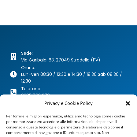
Sede:
Via Garibaldi 83, 27049 Stradella (PV)
Orario:
Lun-Ven 08:30 / 12:30 e 14:30 / 18:30 Sab 08:30 /
12:30
Telefono:
0385 783 270
Whatsapp:
Privacy e Cookie Policy
346 63 40 078
Per fornire le migliori esperienze, utilizziamo tecnologie come i cookie
Email:
per memorizzare e/o accedere alle informazioni del dispositivo. Il
agenzia@dragoniassicurazioni.it
consenso a queste tecnologie ci permetterà di elaborare dati come il
PEC:
comportamento di navigazione o ID unici su questo sito. Non