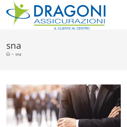
sna
>
sna