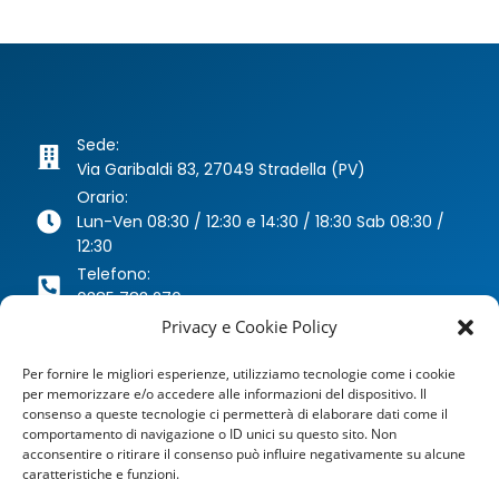
Sede:
Via Garibaldi 83, 27049 Stradella (PV)
Orario:
Lun-Ven 08:30 / 12:30 e 14:30 / 18:30 Sab 08:30 /
12:30
Telefono:
0385 783 270
Whatsapp:
Privacy e Cookie Policy
346 63 40 078
Per fornire le migliori esperienze, utilizziamo tecnologie come i cookie
Email:
per memorizzare e/o accedere alle informazioni del dispositivo. Il
agenzia@dragoniassicurazioni.it
consenso a queste tecnologie ci permetterà di elaborare dati come il
PEC:
comportamento di navigazione o ID unici su questo sito. Non
dragoniassicurazioni@pec.it
acconsentire o ritirare il consenso può influire negativamente su alcune
caratteristiche e funzioni.