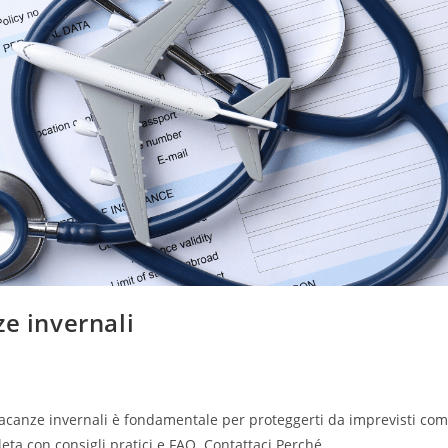
ze invernali
vacanze invernali è fondamentale per proteggerti da imprevisti co
leta con consigli pratici e FAQ. Contattaci Perché…