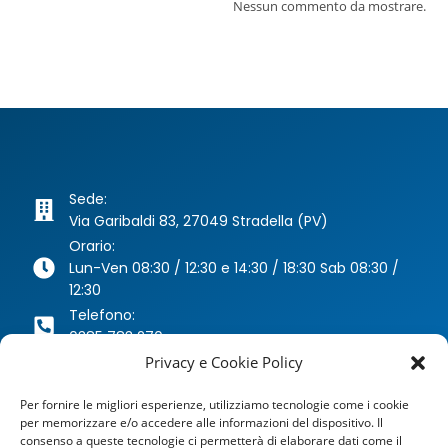
Nessun commento da mostrare.
Sede:
Via Garibaldi 83, 27049 Stradella (PV)
Orario:
Lun-Ven 08:30 / 12:30 e 14:30 / 18:30 Sab 08:30 /
12:30
Telefono:
0385 783 270
Whatsapp:
Privacy e Cookie Policy
346 63 40 078
Per fornire le migliori esperienze, utilizziamo tecnologie come i cookie
Email:
per memorizzare e/o accedere alle informazioni del dispositivo. Il
agenzia@dragoniassicurazioni.it
consenso a queste tecnologie ci permetterà di elaborare dati come il