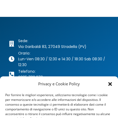
Sede:
Via Garibaldi 83, 27049 Stradella (PV)
Orario:
Lun-Ven 08:30 / 12:30 e 14:30 / 18:30 Sab 08:30 /
12:30
Telefono:
0385 783 270
Whatsapp:
Privacy e Cookie Policy
346 63 40 078
Per fornire le migliori esperienze, utilizziamo tecnologie come i cookie
Email:
per memorizzare e/o accedere alle informazioni del dispositivo. Il
agenzia@dragoniassicurazioni.it
consenso a queste tecnologie ci permetterà di elaborare dati come il
PEC:
comportamento di navigazione o ID unici su questo sito. Non
dragoniassicurazioni@pec.it
acconsentire o ritirare il consenso può influire negativamente su alcune