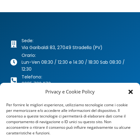
Sede:
Via Garibaldi 83, 27049 Stradella (PV)
Orario:
Lun-Ven 08:30 / 12:30 e 14:30 / 18:30 Sab 08:30 /
12:30
Telefono:
0385 783 270
Whatsapp:
Privacy e Cookie Policy
346 63 40 078
Per fornire le migliori esperienze, utilizziamo tecnologie come i cookie
Email:
per memorizzare e/o accedere alle informazioni del dispositivo. Il
agenzia@dragoniassicurazioni.it
consenso a queste tecnologie ci permetterà di elaborare dati come il
PEC:
comportamento di navigazione o ID unici su questo sito. Non
dragoniassicurazioni@pec.it
acconsentire o ritirare il consenso può influire negativamente su alcune
caratteristiche e funzioni.