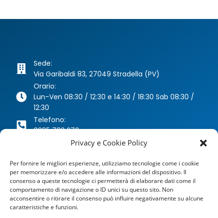
Sede:
Via Garibaldi 83, 27049 Stradella (PV)
Orario:
Lun-Ven 08:30 / 12:30 e 14:30 / 18:30 Sab 08:30 /
12:30
Telefono:
0385 783 270
Whatsapp:
Privacy e Cookie Policy
346 63 40 078
Per fornire le migliori esperienze, utilizziamo tecnologie come i cookie
Email:
per memorizzare e/o accedere alle informazioni del dispositivo. Il
agenzia@dragoniassicurazioni.it
consenso a queste tecnologie ci permetterà di elaborare dati come il
PEC:
comportamento di navigazione o ID unici su questo sito. Non
dragoniassicurazioni@pec.it
acconsentire o ritirare il consenso può influire negativamente su alcune
caratteristiche e funzioni.