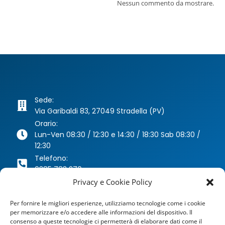
Nessun commento da mostrare.
Sede:
Via Garibaldi 83, 27049 Stradella (PV)
Orario:
Lun-Ven 08:30 / 12:30 e 14:30 / 18:30 Sab 08:30 /
12:30
Telefono:
0385 783 270
Whatsapp:
Privacy e Cookie Policy
346 63 40 078
Per fornire le migliori esperienze, utilizziamo tecnologie come i cookie
Email:
per memorizzare e/o accedere alle informazioni del dispositivo. Il
agenzia@dragoniassicurazioni.it
consenso a queste tecnologie ci permetterà di elaborare dati come il