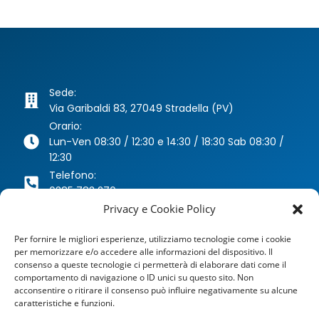
Sede:
Via Garibaldi 83, 27049 Stradella (PV)
Orario:
Lun-Ven 08:30 / 12:30 e 14:30 / 18:30 Sab 08:30 /
12:30
Telefono:
0385 783 270
Whatsapp:
Privacy e Cookie Policy
346 63 40 078
Per fornire le migliori esperienze, utilizziamo tecnologie come i cookie
Email:
per memorizzare e/o accedere alle informazioni del dispositivo. Il
agenzia@dragoniassicurazioni.it
consenso a queste tecnologie ci permetterà di elaborare dati come il
PEC:
comportamento di navigazione o ID unici su questo sito. Non
dragoniassicurazioni@pec.it
acconsentire o ritirare il consenso può influire negativamente su alcune
caratteristiche e funzioni.