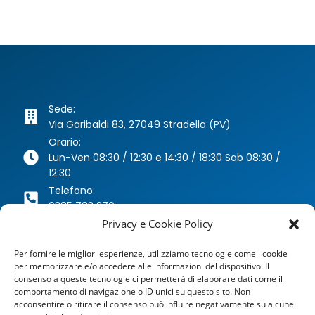
Sede:
Via Garibaldi 83, 27049 Stradella (PV)
Orario:
Lun-Ven 08:30 / 12:30 e 14:30 / 18:30 Sab 08:30 /
12:30
Telefono:
0385 783 270
Whatsapp:
Privacy e Cookie Policy
346 63 40 078
Per fornire le migliori esperienze, utilizziamo tecnologie come i cookie
Email:
per memorizzare e/o accedere alle informazioni del dispositivo. Il
agenzia@dragoniassicurazioni.it
consenso a queste tecnologie ci permetterà di elaborare dati come il
PEC:
comportamento di navigazione o ID unici su questo sito. Non
dragoniassicurazioni@pec.it
acconsentire o ritirare il consenso può influire negativamente su alcune