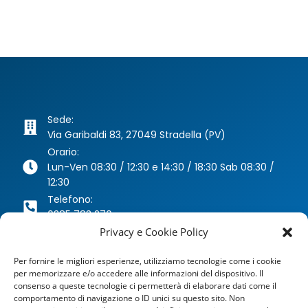
Sede:
Via Garibaldi 83, 27049 Stradella (PV)
Orario:
Lun-Ven 08:30 / 12:30 e 14:30 / 18:30 Sab 08:30 /
12:30
Telefono:
0385 783 270
Whatsapp:
Privacy e Cookie Policy
346 63 40 078
Per fornire le migliori esperienze, utilizziamo tecnologie come i cookie
Email:
per memorizzare e/o accedere alle informazioni del dispositivo. Il
agenzia@dragoniassicurazioni.it
consenso a queste tecnologie ci permetterà di elaborare dati come il
PEC:
comportamento di navigazione o ID unici su questo sito. Non