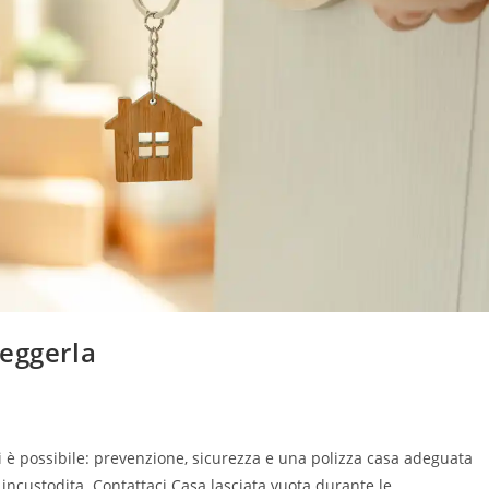
teggerla
 è possibile: prevenzione, sicurezza e una polizza casa adeguata
incustodita. Contattaci Casa lasciata vuota durante le…