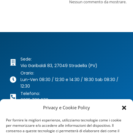
Nessun commento da mostrare.
Sede:
Via Garibaldi 83, 27049 Stradella (PV)
Orario:
Lun-Ven 08:30 / 12:30 e 14:30 / 18:30 Sab 08:30 /
12:30
Telefono:
0385 783 270
Whatsapp:
Privacy e Cookie Policy
346 63 40 078
Per fornire le migliori esperienze, utilizziamo tecnologie come i cookie
Email:
per memorizzare e/o accedere alle informazioni del dispositivo. Il
agenzia@dragoniassicurazioni.it
consenso a queste tecnologie ci permetterà di elaborare dati come il