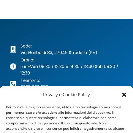
Sede:
Via Garibaldi 83, 27049 Stradella (PV)
Orario:
Lun-Ven 08:30 / 12:30 e 14:30 / 18:30 Sab 08:30 /
12:30
Telefono:
0385 783 270
Whatsapp:
Privacy e Cookie Policy
346 63 40 078
Per fornire le migliori esperienze, utilizziamo tecnologie come i cookie
Email:
per memorizzare e/o accedere alle informazioni del dispositivo. Il
agenzia@dragoniassicurazioni.it
consenso a queste tecnologie ci permetterà di elaborare dati come il
PEC:
comportamento di navigazione o ID unici su questo sito. Non
dragoniassicurazioni@pec.it
acconsentire o ritirare il consenso può influire negativamente su alcune