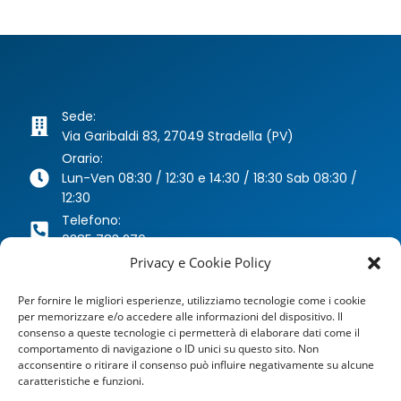
Sede:
Via Garibaldi 83, 27049 Stradella (PV)
Orario:
Lun-Ven 08:30 / 12:30 e 14:30 / 18:30 Sab 08:30 /
12:30
Telefono:
0385 783 270
Whatsapp:
Privacy e Cookie Policy
346 63 40 078
Per fornire le migliori esperienze, utilizziamo tecnologie come i cookie
Email:
per memorizzare e/o accedere alle informazioni del dispositivo. Il
agenzia@dragoniassicurazioni.it
consenso a queste tecnologie ci permetterà di elaborare dati come il
PEC:
comportamento di navigazione o ID unici su questo sito. Non
dragoniassicurazioni@pec.it
acconsentire o ritirare il consenso può influire negativamente su alcune
caratteristiche e funzioni.