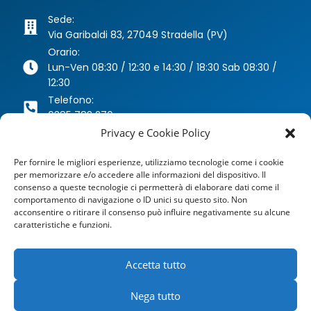
Sede:
Via Garibaldi 83, 27049 Stradella (PV)
Orario:
Lun-Ven 08:30 / 12:30 e 14:30 / 18:30 Sab 08:30 /
12:30
Telefono:
0385 783 270
Privacy e Cookie Policy
Whatsapp:
346 63 40 078
Per fornire le migliori esperienze, utilizziamo tecnologie come i cookie
Email:
per memorizzare e/o accedere alle informazioni del dispositivo. Il
agenzia@dragoniassicurazioni.it
consenso a queste tecnologie ci permetterà di elaborare dati come il
PEC:
comportamento di navigazione o ID unici su questo sito. Non
acconsentire o ritirare il consenso può influire negativamente su alcune
dragoniassicurazioni@pec.it
caratteristiche e funzioni.
Accetta tutto
Nega tutto
©
dragoniassicurazioni.it
| Ragione sociale: Dragoni