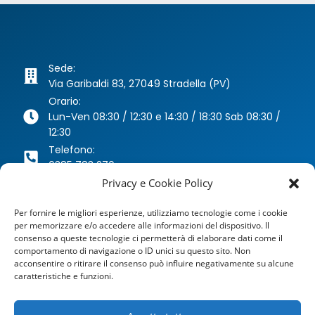
Sede:
Via Garibaldi 83, 27049 Stradella (PV)
Orario:
Lun-Ven 08:30 / 12:30 e 14:30 / 18:30 Sab 08:30 /
12:30
Telefono:
0385 783 270
Privacy e Cookie Policy
Whatsapp:
346 63 40 078
Per fornire le migliori esperienze, utilizziamo tecnologie come i cookie
Email:
per memorizzare e/o accedere alle informazioni del dispositivo. Il
agenzia@dragoniassicurazioni.it
consenso a queste tecnologie ci permetterà di elaborare dati come il
PEC:
comportamento di navigazione o ID unici su questo sito. Non
acconsentire o ritirare il consenso può influire negativamente su alcune
dragoniassicurazioni@pec.it
caratteristiche e funzioni.